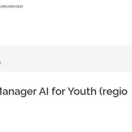
ANKONDIGEN
)
anager AI for Youth (regio