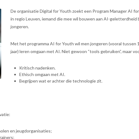
De organisatie Digital for Youth zoekt een Program Manager AI fo
in regio Leuven, iemand die mee wil bouwen aan AI-geletterdheid b
jongeren.
Met het programma AI for Youth wil men jongeren (vooral tussen 
jaar) leren omgaan met AI. Niet gewoon “tools gebruiken”, maar voo
Kritisch nadenken.
Ethisch omgaan met AI.
Begrijpen wat er achter die technologie zit.
vatie:
olen en jeugdorganisaties;
rainers;