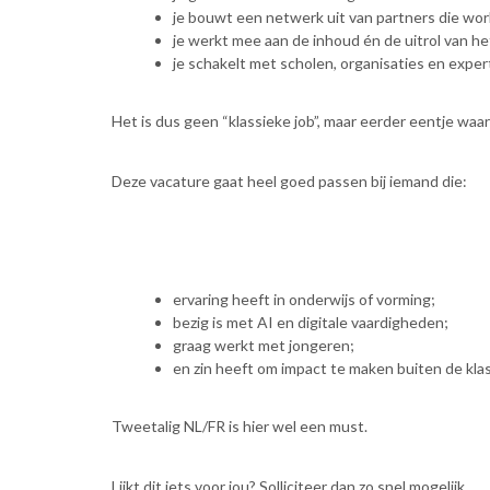
je bouwt een netwerk uit van partners die wo
je werkt mee aan de inhoud én de uitrol van h
je schakelt met scholen, organisaties en exper
Het is dus geen “klassieke job”, maar eerder eentje waa
Deze vacature gaat heel goed passen bij iemand die:
ervaring heeft in onderwijs of vorming;
bezig is met AI en digitale vaardigheden;
graag werkt met jongeren;
en zin heeft om impact te maken buiten de kla
Tweetalig NL/FR is hier wel een must.
Lijkt dit iets voor jou? Solliciteer dan zo snel mogelijk.