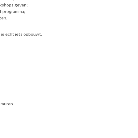
rkshops geven;
et programma;
ten.
r je echt iets opbouwt.
smuren.