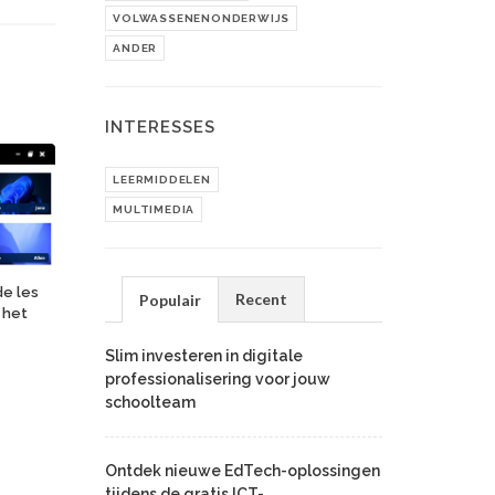
VOLWASSENENONDERWIJS
ANDER
INTERESSES
LEERMIDDELEN
MULTIMEDIA
de les
Recent
Populair
; het
Slim investeren in digitale
professionalisering voor jouw
schoolteam
Ontdek nieuwe EdTech-oplossingen
tijdens de gratis ICT-